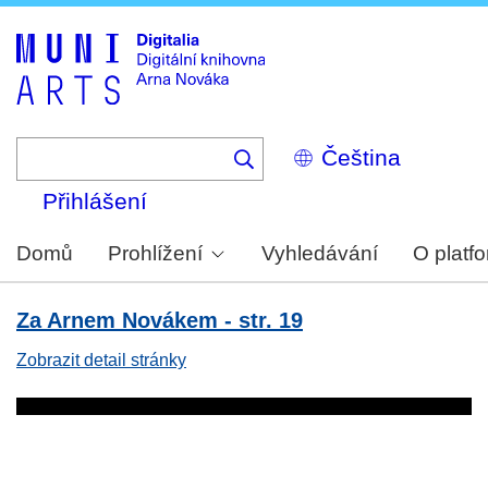
Skip
to
main
content
Select
your
language
Přihlášení
Domů
Prohlížení
Vyhledávání
O platf
Za Arnem Novákem - str. 19
Zobrazit detail stránky