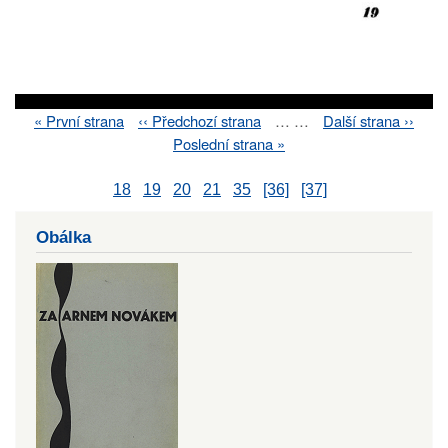
First
« První strana
Previous
‹‹ Předchozí strana
…
…
Next
Další strana ››
Pagination
page
page
page
Last
Poslední strana »
page
18
19
20
21
35
[36]
[37]
Obálka