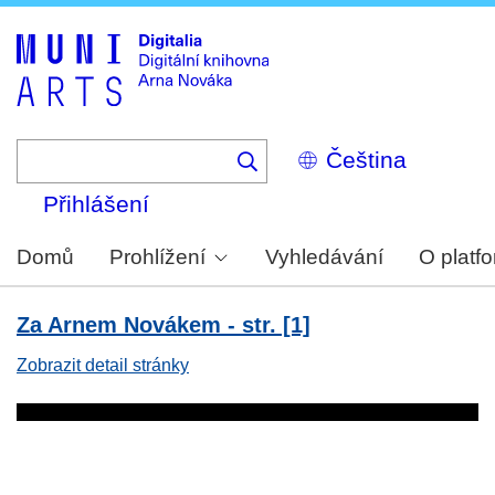
Skip
to
main
content
Select
your
language
Přihlášení
Domů
Prohlížení
Vyhledávání
O platf
Za Arnem Novákem - str. [1]
Zobrazit detail stránky