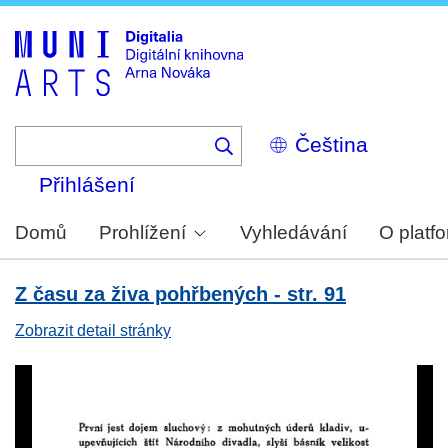
Skip
to
main
content
Select
your
language
Přihlášení
Domů
Prohlížení
Vyhledávání
O platf
Z času za živa pohřbených - str. 91
Zobrazit detail stránky