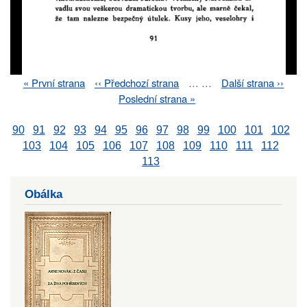
First
« První strana
Previous
‹‹ Předchozí strana
…
…
Next
Další strana ››
Pagination
page
page
page
Last
Poslední strana »
page
90
91
92
93
94
95
96
97
98
99
100
101
102
103
104
105
106
107
108
109
110
111
112
113
Obálka