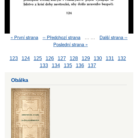
First
« První strana
Previous
‹‹ Předchozí strana
…
…
Next
Další strana ››
Pagination
page
page
page
Last
Poslední strana »
page
123
124
125
126
127
128
129
130
131
132
133
134
135
136
137
Obálka