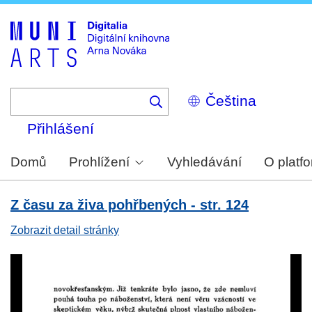
Skip
to
main
content
Select
your
language
Přihlášení
Domů
Prohlížení
Vyhledávání
O platf
Z času za živa pohřbených - str. 124
Zobrazit detail stránky