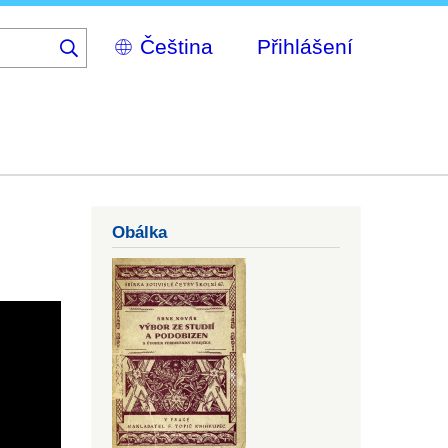
Select
Přihlášení
your
language
Obálka