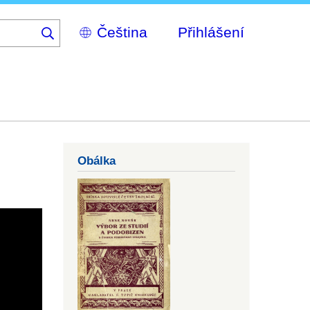
Select
Přihlášení
your
language
Obálka