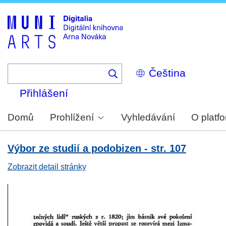
Skip
to
main
content
Select
your
language
Přihlášení
Domů
Prohlížení
Vyhledávání
O platf
Výbor ze studií a podobizen - str. 107
Zobrazit detail stránky