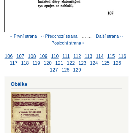
First
« První strana
Previous
‹‹ Předchozí strana
…
…
Next
Další strana ››
Pagination
page
page
page
Last
Poslední strana »
page
106
107
108
109
110
111
112
113
114
115
116
117
118
119
120
121
122
123
124
125
126
127
128
129
Obálka