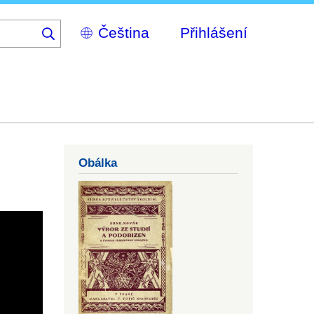
Select
Přihlášení
your
language
Obálka