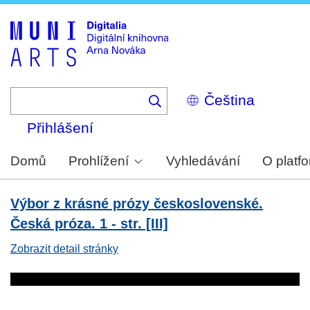
Skip
to
main
content
Select
your
language
Přihlášení
Domů
Prohlížení
Vyhledávání
O platf
Výbor z krásné prózy československé.
Česká próza. 1 - str. [III]
Zobrazit detail stránky