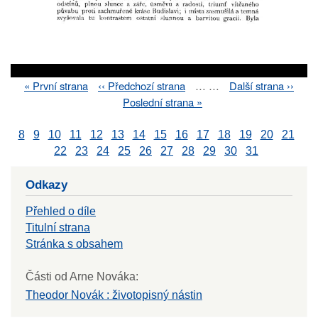
First
« První strana
Previous
‹‹ Předchozí strana
…
…
Next
Další strana ››
Pagination
page
page
page
Last
Poslední strana »
page
8
9
10
11
12
13
14
15
16
17
18
19
20
21
22
23
24
25
26
27
28
29
30
31
Odkazy
Přehled o díle
Titulní strana
Stránka s obsahem
Části od Arne Nováka:
Theodor Novák : životopisný nástin