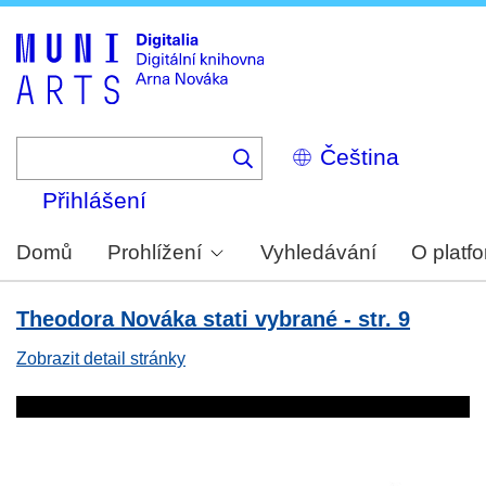
Skip
to
main
content
Select
your
language
Přihlášení
Domů
Prohlížení
Vyhledávání
O platf
Theodora Nováka stati vybrané - str. 9
Zobrazit detail stránky