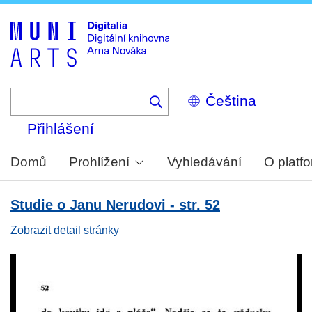
Skip
to
main
content
Select
your
language
Přihlášení
Domů
Prohlížení
Vyhledávání
O platf
Studie o Janu Nerudovi - str. 52
Zobrazit detail stránky