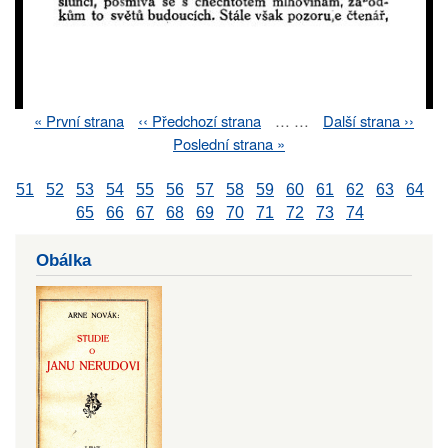
First
« První strana
Previous
‹‹ Předchozí strana
…
…
Next
Další strana ››
Pagination
page
page
page
Last
Poslední strana »
page
51
52
53
54
55
56
57
58
59
60
61
62
63
64
65
66
67
68
69
70
71
72
73
74
Obálka