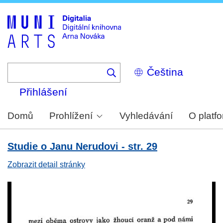
Skip
to
main
content
Select
your
language
Přihlášení
Domů
Prohlížení
Vyhledávání
O platf
Studie o Janu Nerudovi - str. 29
Zobrazit detail stránky