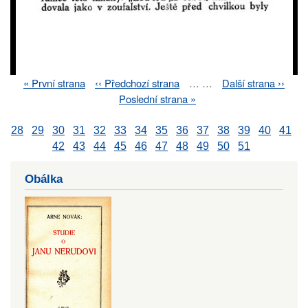
First
« První strana
Previous
‹‹ Předchozí strana
…
…
Next
Další strana ››
Pagination
page
page
page
Last
Poslední strana »
page
28
29
30
31
32
33
34
35
36
37
38
39
40
41
42
43
44
45
46
47
48
49
50
51
Obálka