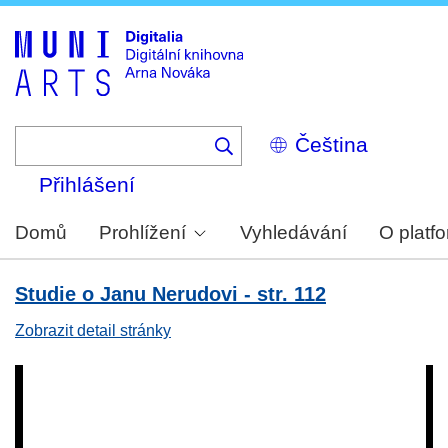
Skip
to
main
content
Select
your
language
Přihlášení
Domů
Prohlížení
Vyhledávání
O platf
Studie o Janu Nerudovi - str. 112
Zobrazit detail stránky