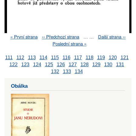
First
« První strana
Previous
‹‹ Předchozí strana
…
…
Next
Další strana ››
Pagination
page
page
page
Last
Poslední strana »
page
111
112
113
114
115
116
117
118
119
120
121
122
123
124
125
126
127
128
129
130
131
132
133
134
Obálka