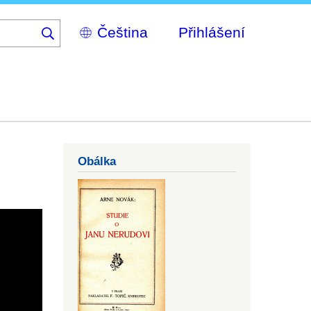
Select
Přihlášení
your
language
Obálka