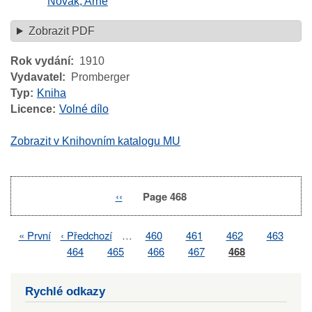
Novák, Arne
Zobrazit PDF
Rok vydání
1910
Vydavatel
Promberger
Typ
Kniha
Licence
Volné dílo
Zobrazit v Knihovním katalogu MU
Previous
‹‹
Page 468
Pagination
page
First
« První
Previous
‹ Předchozí
…
Page
460
Page
461
Page
462
Page
463
Pagination
page
page
Page
464
Page
465
Page
466
Page
467
Page
468
Rychlé odkazy