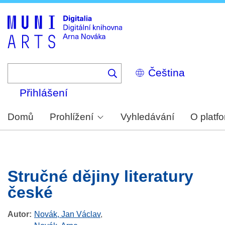
Skip
to
main
content
Select
your
language
Přihlášení
Domů
Prohlížení
Vyhledávání
O platf
Stručné dějiny literatury
české
Autor
Novák, Jan Václav
,