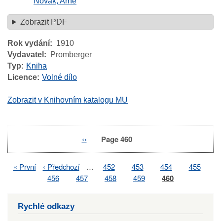
Novák, Arne
Zobrazit PDF
Rok vydání
1910
Vydavatel
Promberger
Typ
Kniha
Licence
Volné dílo
Zobrazit v Knihovním katalogu MU
Previous
‹‹
Page 460
Pagination
page
First
« První
Previous
‹ Předchozí
…
Page
452
Page
453
Page
454
Page
455
Pagination
page
page
Page
456
Page
457
Page
458
Page
459
Page
460
Rychlé odkazy