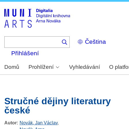
Skip
to
main
content
Select
your
language
Přihlášení
Domů
Prohlížení
Vyhledávání
O platf
Stručné dějiny literatury
české
Autor
Novák, Jan Václav
,