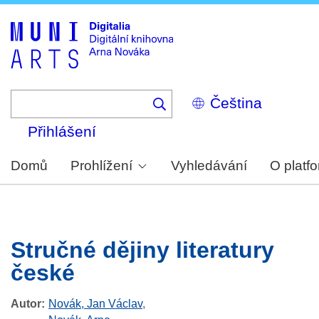
Skip
to
main
content
Select
your
language
Přihlášení
Domů
Prohlížení
Vyhledávání
O platf
Stručné dějiny literatury
české
Autor
Novák, Jan Václav
,