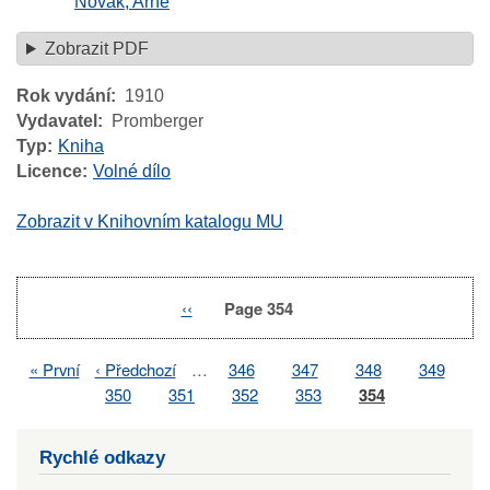
Novák, Arne
Zobrazit PDF
Rok vydání
1910
Vydavatel
Promberger
Typ
Kniha
Licence
Volné dílo
Zobrazit v Knihovním katalogu MU
Previous
‹‹
Page 354
Pagination
page
First
« První
Previous
‹ Předchozí
…
Page
346
Page
347
Page
348
Page
349
Pagination
page
page
Page
350
Page
351
Page
352
Page
353
Page
354
Rychlé odkazy