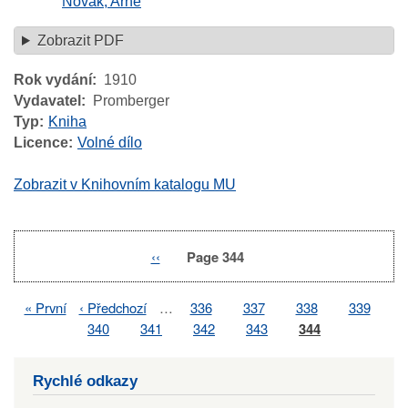
Novák, Arne
Zobrazit PDF
Rok vydání
1910
Vydavatel
Promberger
Typ
Kniha
Licence
Volné dílo
Zobrazit v Knihovním katalogu MU
Previous
‹‹
Page 344
Pagination
page
First
« První
Previous
‹ Předchozí
…
Page
336
Page
337
Page
338
Page
339
Pagination
page
page
Page
340
Page
341
Page
342
Page
343
Page
344
Rychlé odkazy