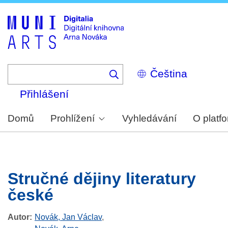
Skip
to
main
content
Select
your
language
Přihlášení
Domů
Prohlížení
Vyhledávání
O platf
Stručné dějiny literatury
české
Autor
Novák, Jan Václav
,