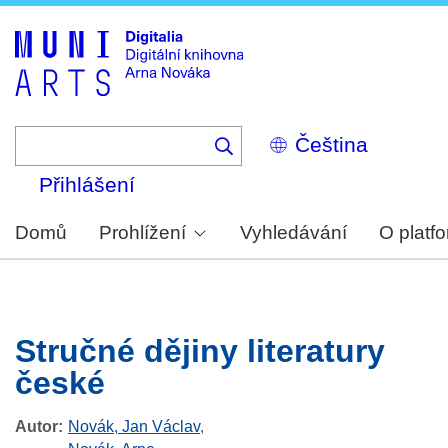
Skip
to
main
content
Select
your
language
Přihlášení
Domů
Prohlížení
Vyhledávání
O platf
Stručné dějiny literatury
české
Autor
Novák, Jan Václav
,