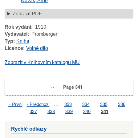
Novák, Arne
Zobrazit PDF
Rok vydání
1910
Vydavatel
Promberger
Typ
Kniha
Licence
Volné dílo
Zobrazit v Knihovním katalogu MU
Previous
‹‹
Page 341
Pagination
page
First
« První
Previous
‹ Předchozí
…
Page
333
Page
334
Page
335
Page
336
Pagination
page
page
Page
337
Page
338
Page
339
Page
340
Page
341
Rychlé odkazy