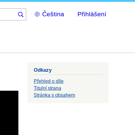
Select
Přihlášení
your
language
Odkazy
Přehled o díle
Titulní strana
Stránka s obsahem