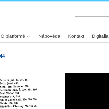
Skip
to
main
content
O platformě
Nápověda
Kontakt
Digitalia
644