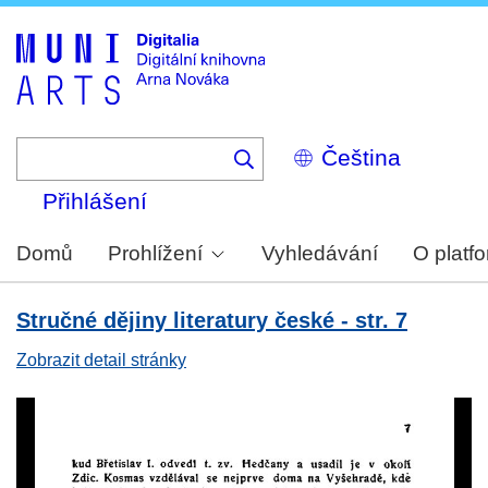
Skip
to
main
content
Select
your
language
Přihlášení
Domů
Prohlížení
Vyhledávání
O platf
Stručné dějiny literatury české - str. 7
Zobrazit detail stránky