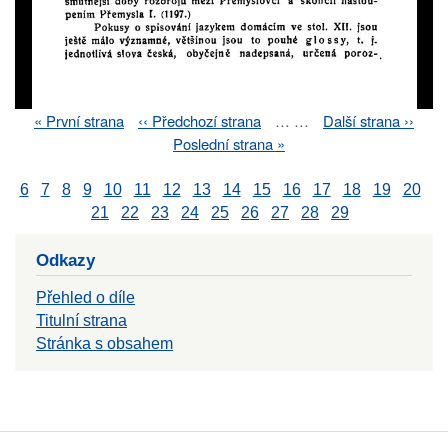
First
« První strana
Previous
‹‹ Předchozí strana
…
…
Next
Další strana ››
Pagination
page
page
page
Last
Poslední strana »
page
6
7
8
9
10
11
12
13
14
15
16
17
18
19
20
21
22
23
24
25
26
27
28
29
Odkazy
Přehled o díle
Titulní strana
Stránka s obsahem