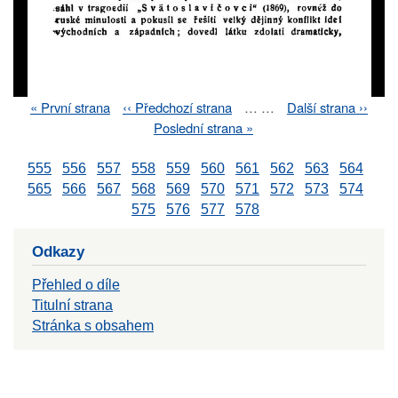
First
« První strana
Previous
‹‹ Předchozí strana
…
…
Next
Další strana ››
Pagination
page
page
page
Last
Poslední strana »
page
555
556
557
558
559
560
561
562
563
564
565
566
567
568
569
570
571
572
573
574
575
576
577
578
Odkazy
Přehled o díle
Titulní strana
Stránka s obsahem