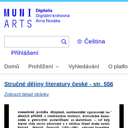
Skip
to
main
content
Select
your
language
Přihlášení
Domů
Prohlížení
Vyhledávání
O platf
Stručné dějiny literatury české - str. 556
Zobrazit detail stránky