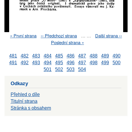
First
« První strana
Previous
‹‹ Předchozí strana
…
…
Next
Další strana ››
Pagination
page
page
page
Last
Poslední strana »
page
481
482
483
484
485
486
487
488
489
490
491
492
493
494
495
496
497
498
499
500
501
502
503
504
Odkazy
Přehled o díle
Titulní strana
Stránka s obsahem