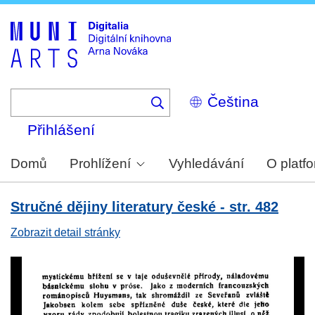
Skip
to
main
content
Select
your
language
Přihlášení
Domů
Prohlížení
Vyhledávání
O platf
Stručné dějiny literatury české - str. 482
Zobrazit detail stránky