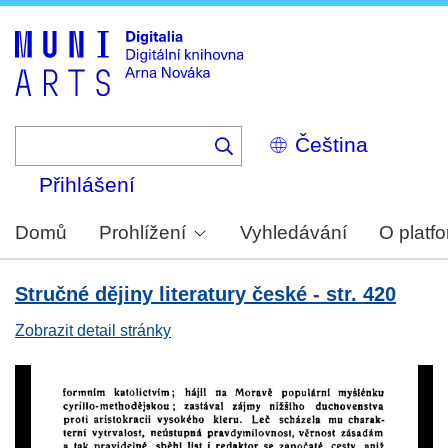
Skip
to
main
content
Select
your
language
Přihlášení
Domů
Prohlížení
Vyhledávání
O platf
Stručné dějiny literatury české - str. 420
Zobrazit detail stránky