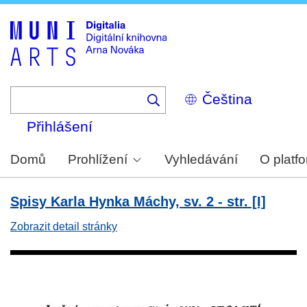
Skip
to
main
content
Select
your
language
Přihlášení
Domů
Prohlížení
Vyhledávání
O platf
Spisy Karla Hynka Máchy, sv. 2 - str. [I]
Zobrazit detail stránky