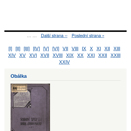
…
…
Next
Další strana ››
Last
Poslední strana »
Pagination
page
page
[I]
[II]
[III]
[IV]
[V]
[VI]
VII
VIII
IX
X
XI
XII
XIII
XIV
XV
XVI
XVII
XVIII
XIX
XX
XXI
XXII
XXIII
XXIV
Obálka