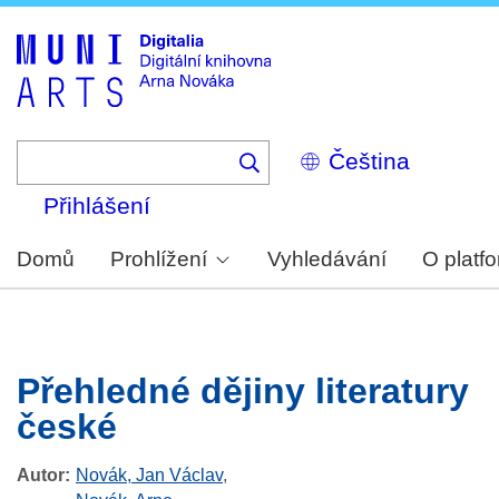
Skip
to
main
content
Select
your
language
Přihlášení
Domů
Prohlížení
Vyhledávání
O platf
Přehledné dějiny literatury
české
Autor
Novák, Jan Václav
,