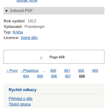
Novák, Arne
Zobrazit PDF
Rok vydání
1913
Vydavatel
Promberger
Typ
Kniha
Licence
Volné dílo
Previous
‹‹
Page 608
Pagination
page
First
« První
Previous
‹ Předchozí
…
Page
600
Page
601
Page
602
Page
603
Pagination
page
page
Page
604
Page
605
Page
606
Page
607
Page
608
Rychlé odkazy
Přehled o díle
Titulní strana