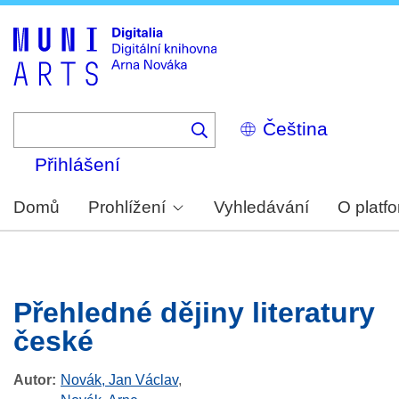
Skip
to
main
content
Select
your
language
Přihlášení
Domů
Prohlížení
Vyhledávání
O platf
Přehledné dějiny literatury
české
Autor
Novák, Jan Václav
,