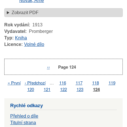
Novák, Arne
Zobrazit PDF
Rok vydání
1913
Vydavatel
Promberger
Typ
Kniha
Licence
Volné dílo
Previous
‹‹
Page 124
Pagination
page
First
« První
Previous
‹ Předchozí
…
Page
116
Page
117
Page
118
Page
119
Pagination
page
page
Page
120
Page
121
Page
122
Page
123
Page
124
Rychlé odkazy
Přehled o díle
Titulní strana