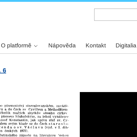
Skip
to
main
content
O platformě
Nápověda
Kontakt
Digitalia
. 6