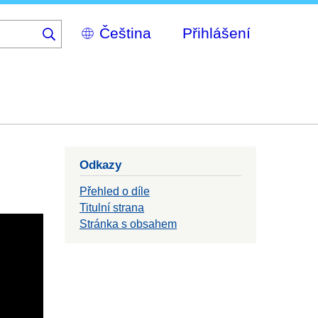
Select
Přihlášení
your
language
Odkazy
Přehled o díle
Titulní strana
Stránka s obsahem