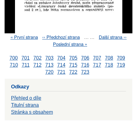
First
« První strana
Previous
‹‹ Předchozí strana
…
…
Next
Další strana ››
Pagination
page
page
page
Last
Poslední strana »
page
700
701
702
703
704
705
706
707
708
709
710
711
712
713
714
715
716
717
718
719
720
721
722
723
Odkazy
Přehled o díle
Titulní strana
Stránka s obsahem