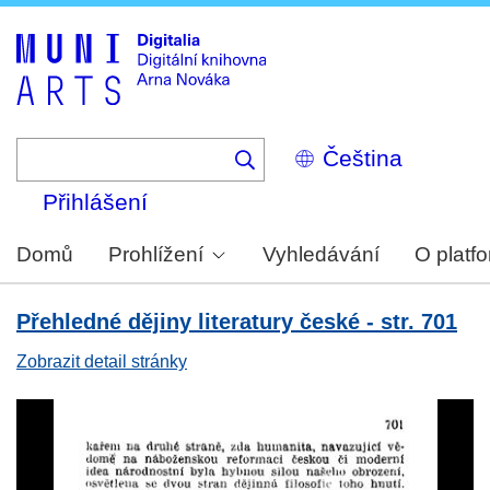
Skip
to
main
content
Select
your
language
Přihlášení
Domů
Prohlížení
Vyhledávání
O platf
Přehledné dějiny literatury české - str. 701
Zobrazit detail stránky