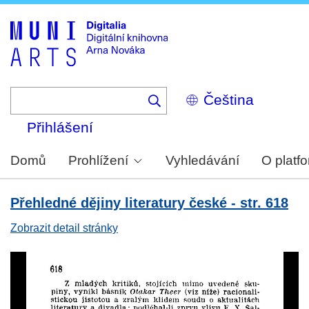
Skip
to
main
content
Select
your
language
Přihlášení
Domů
Prohlížení
Vyhledávání
O platf
Přehledné dějiny literatury české - str. 618
Zobrazit detail stránky