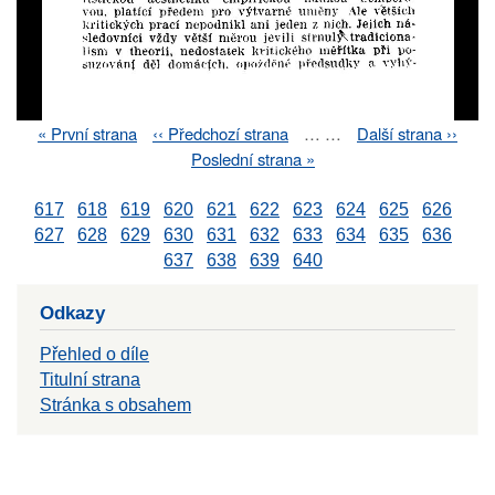
First
« První strana
Previous
‹‹ Předchozí strana
…
…
Next
Další strana ››
Pagination
page
page
page
Last
Poslední strana »
page
617
618
619
620
621
622
623
624
625
626
627
628
629
630
631
632
633
634
635
636
637
638
639
640
Odkazy
Přehled o díle
Titulní strana
Stránka s obsahem