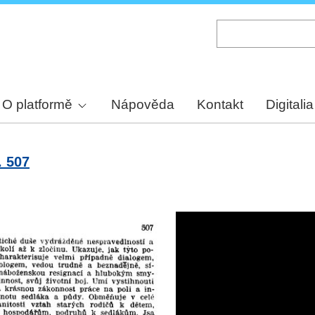
Skip
to
main
content
O platformě
Nápověda
Kontakt
Digitalia
. 507