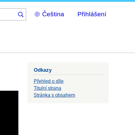
Select
Přihlášení
your
language
Odkazy
Přehled o díle
Titulní strana
Stránka s obsahem