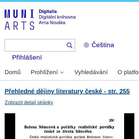
Skip
to
main
content
Select
your
language
Přihlášení
Domů
Prohlížení
Vyhledávání
O platf
Přehledné dějiny literatury české - str. 255
Zobrazit detail stránky