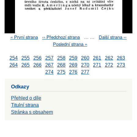
First
« První strana
Previous
‹‹ Předchozí strana
…
…
Next
Další strana ››
Pagination
page
page
page
Last
Poslední strana »
page
254
255
256
257
258
259
260
261
262
263
264
265
266
267
268
269
270
271
272
273
274
275
276
277
Odkazy
Přehled o díle
Titulní strana
Stránka s obsahem