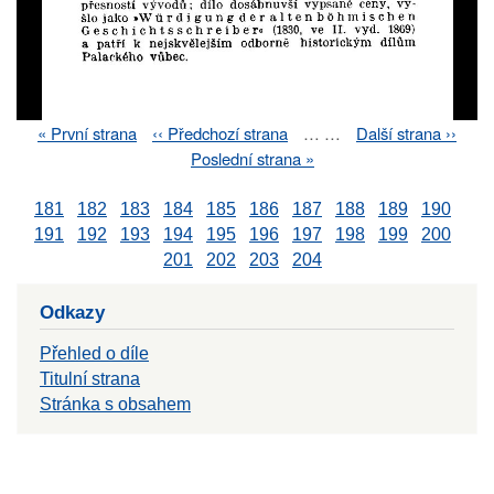
First
« První strana
Previous
‹‹ Předchozí strana
…
…
Next
Další strana ››
Pagination
page
page
page
Last
Poslední strana »
page
181
182
183
184
185
186
187
188
189
190
191
192
193
194
195
196
197
198
199
200
201
202
203
204
Odkazy
Přehled o díle
Titulní strana
Stránka s obsahem