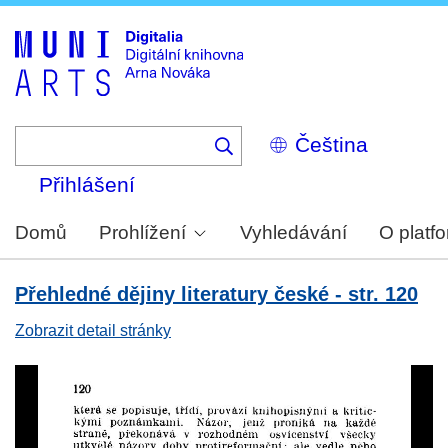
Skip
to
main
content
Select
your
language
Přihlášení
Domů
Prohlížení
Vyhledávání
O platf
Přehledné dějiny literatury české - str. 120
Zobrazit detail stránky