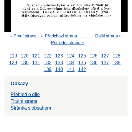
First
« První strana
Previous
‹‹ Předchozí strana
…
…
Next
Další strana ››
Pagination
page
page
page
Last
Poslední strana »
page
119
120
121
122
123
124
125
126
127
128
129
130
131
132
133
134
135
136
137
138
139
140
141
142
Odkazy
Přehled o díle
Titulní strana
Stránka s obsahem