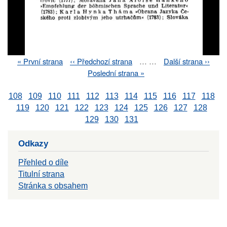
First
« První strana
Previous
‹‹ Předchozí strana
…
…
Next
Další strana ››
Pagination
page
page
page
Last
Poslední strana »
page
108
109
110
111
112
113
114
115
116
117
118
119
120
121
122
123
124
125
126
127
128
129
130
131
Odkazy
Přehled o díle
Titulní strana
Stránka s obsahem