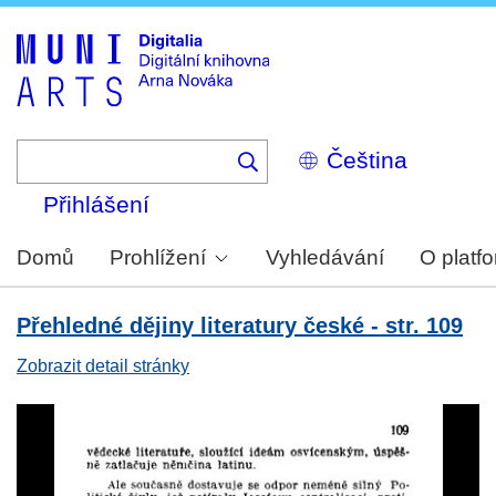
Skip
to
main
content
Select
your
language
Přihlášení
Domů
Prohlížení
Vyhledávání
O platf
Přehledné dějiny literatury české - str. 109
Zobrazit detail stránky