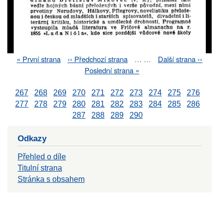
First
« První strana
Previous
‹‹ Předchozí strana
…
…
Next
Další strana ››
Pagination
page
page
page
Last
Poslední strana »
page
267
268
269
270
271
272
273
274
275
276
277
278
279
280
281
282
283
284
285
286
287
288
289
290
Odkazy
Přehled o díle
Titulní strana
Stránka s obsahem