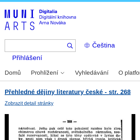
Skip
to
main
content
Select
your
language
Přihlášení
Domů
Prohlížení
Vyhledávání
O platf
Přehledné dějiny literatury české - str. 268
Zobrazit detail stránky