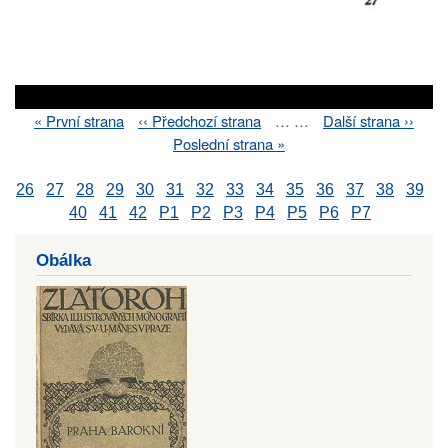
First
« První strana
Previous
‹‹ Předchozí strana
…
…
Next
Další strana ››
Pagination
page
page
page
Last
Poslední strana »
page
26
27
28
29
30
31
32
33
34
35
36
37
38
39
40
41
42
P1
P2
P3
P4
P5
P6
P7
Obálka