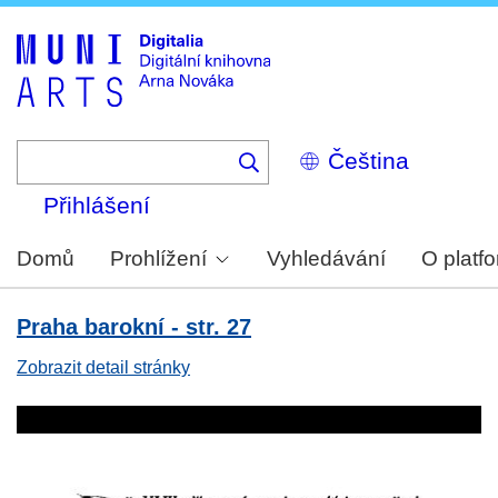
Skip
to
main
content
Select
your
language
Přihlášení
Domů
Prohlížení
Vyhledávání
O platf
Praha barokní - str. 27
Zobrazit detail stránky