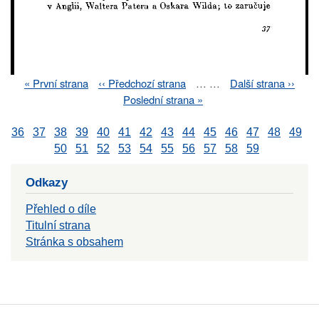
First
« První strana
Previous
‹‹ Předchozí strana
…
…
Next
Další strana ››
Pagination
page
page
page
Last
Poslední strana »
page
36
37
38
39
40
41
42
43
44
45
46
47
48
49
50
51
52
53
54
55
56
57
58
59
Odkazy
Přehled o díle
Titulní strana
Stránka s obsahem