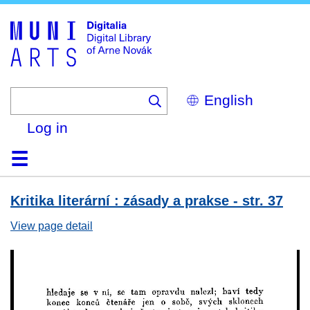
Skip
to
main
content
Select
your
language
Log in
Home
Browse
Search
About
Help
Contact
Digitalia
Kritika literární : zásady a prakse - str. 37
View page detail