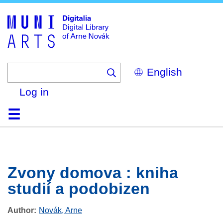
Skip
to
main
content
Select
your
language
Log in
Home
Browse
Search
About
Help
Contact
Digitalia
Zvony domova : kniha
studií a podobizen
Author
Novák, Arne