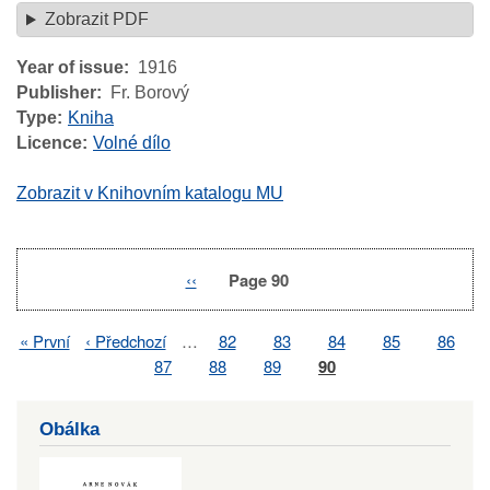
Zobrazit PDF
Year of issue
1916
Publisher
Fr. Borový
Type
Kniha
Licence
Volné dílo
Zobrazit v Knihovním katalogu MU
Previous
‹‹
Page 90
Pagination
page
First
« První
Previous
‹ Předchozí
…
Page
82
Page
83
Page
84
Page
85
Page
86
Pagination
page
page
Page
87
Page
88
Page
89
Page
90
Obálka