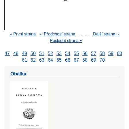
First
« První strana
Previous
‹‹ Předchozí strana
…
…
Next
Další strana ››
Pagination
page
page
page
Last
Poslední strana »
page
47
48
49
50
51
52
53
54
55
56
57
58
59
60
61
62
63
64
65
66
67
68
69
70
Obálka