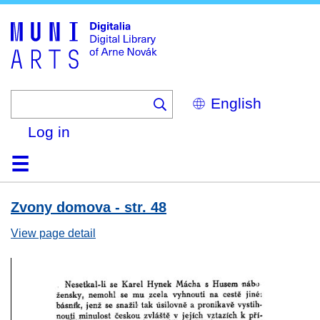
Skip
to
main
content
Select
your
language
Log in
Home
Browse
Search
About
Help
Contact
Digitalia
Zvony domova - str. 48
View page detail