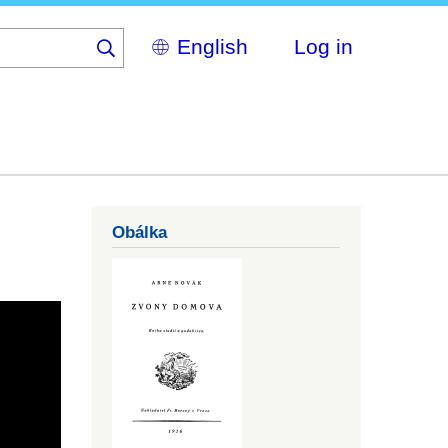
Select
Log in
your
language
Obálka