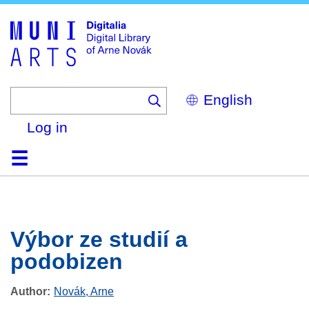
Skip
to
main
content
Select
your
language
Log in
Home
Browse
Search
About
Help
Contact
Digitalia
Výbor ze studií a
podobizen
Author
Novák, Arne