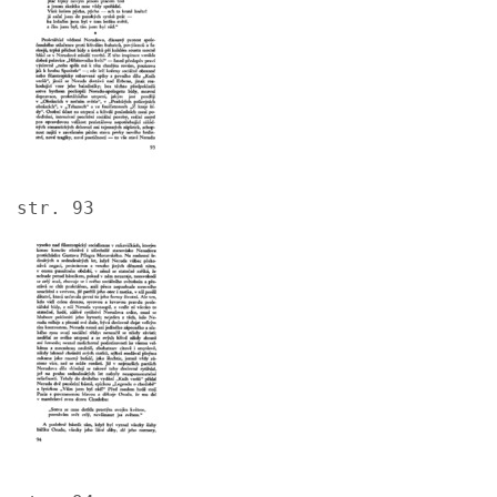
str. 93
Image