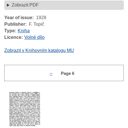
Zobrazit PDF
Year of issue
1928
Publisher
F. Topič
Type
Kniha
Licence
Volné dílo
Zobrazit v Knihovním katalogu MU
Previous
‹‹
Page 6
Pagination
page
Image