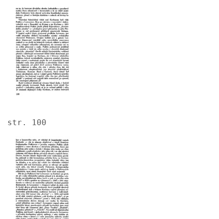
Image
str. 100
Image