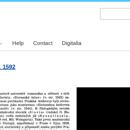
Skip
to
main
content
Help
Contact
Digitalia
. 1592