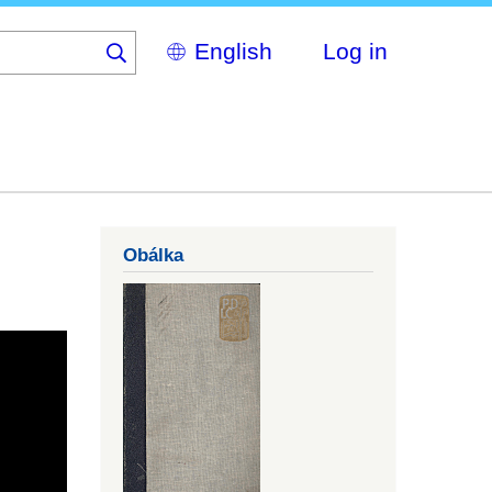
Select
Log in
your
language
Obálka