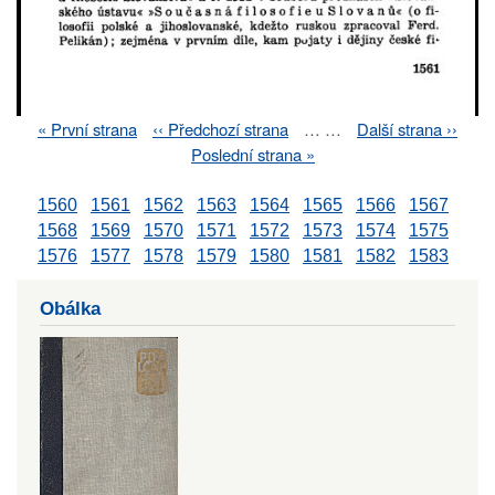
First
« První strana
Previous
‹‹ Předchozí strana
…
…
Next
Další strana ››
Pagination
page
page
page
Last
Poslední strana »
page
1560
1561
1562
1563
1564
1565
1566
1567
1568
1569
1570
1571
1572
1573
1574
1575
1576
1577
1578
1579
1580
1581
1582
1583
Obálka