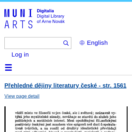
Skip
to
main
content
Select
your
language
Log in
Home
Browse
Search
About
Help
Contact
Digitalia
Přehledné dějiny literatury české - str. 1561
View page detail