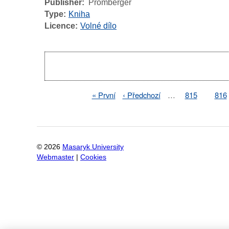
Publisher
Promberger
Type
Kniha
Licence
Volné dílo
Pagination
First
« První
Previous
‹ Předchozí
…
Page
815
Pag
816
Pagination
page
page
©
2026
Masaryk University
Webmaster
|
Cookies