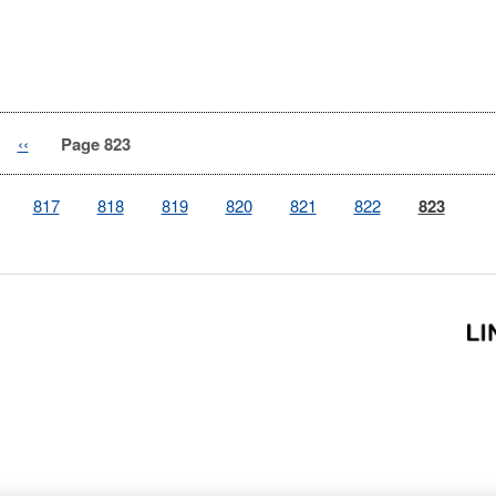
Previous
‹‹
Page 823
page
e
Page
817
Page
818
Page
819
Page
820
Page
821
Page
822
Page
823