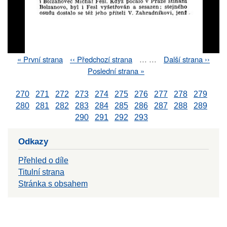
First
« První strana
Previous
‹‹ Předchozí strana
…
…
Next
Další strana ››
Pagination
page
page
page
Last
Poslední strana »
page
270
271
272
273
274
275
276
277
278
279
280
281
282
283
284
285
286
287
288
289
290
291
292
293
Odkazy
Přehled o díle
Titulní strana
Stránka s obsahem