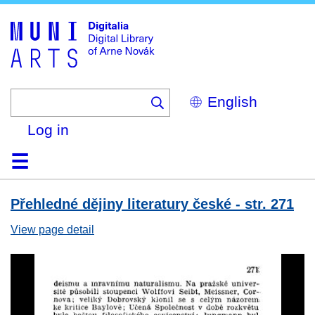
Skip
to
main
content
Select
your
language
Log in
Home
Browse
Search
About
Help
Contact
Digitalia
Přehledné dějiny literatury české - str. 271
View page detail