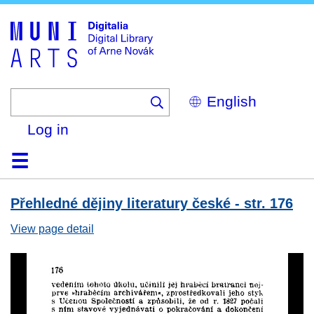
Skip
to
main
content
Select
your
language
Log in
Home
Browse
Search
About
Help
Contact
Digitalia
Přehledné dějiny literatury české - str. 176
View page detail