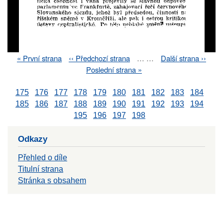
First
« První strana
Previous
‹‹ Předchozí strana
…
…
Next
Další strana ››
Pagination
page
page
page
Last
Poslední strana »
page
175
176
177
178
179
180
181
182
183
184
185
186
187
188
189
190
191
192
193
194
195
196
197
198
Odkazy
Přehled o díle
Titulní strana
Stránka s obsahem