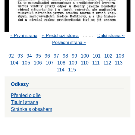
First
« První strana
Previous
‹‹ Předchozí strana
…
…
Next
Další strana ››
Pagination
page
page
page
Last
Poslední strana »
page
92
93
94
95
96
97
98
99
100
101
102
103
104
105
106
107
108
109
110
111
112
113
114
115
Odkazy
Přehled o díle
Titulní strana
Stránka s obsahem