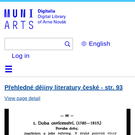
Skip
to
main
content
Select
your
language
Log in
Home
Browse
Search
About
Help
Contact
Digitalia
Přehledné dějiny literatury české - str. 93
View page detail