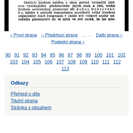
First
« První strana
Previous
‹‹ Předchozí strana
…
…
Next
Další strana ››
Pagination
page
page
page
Last
Poslední strana »
page
90
91
92
93
94
95
96
97
98
99
100
101
102
103
104
105
106
107
108
109
110
111
112
113
Odkazy
Přehled o díle
Titulní strana
Stránka s obsahem