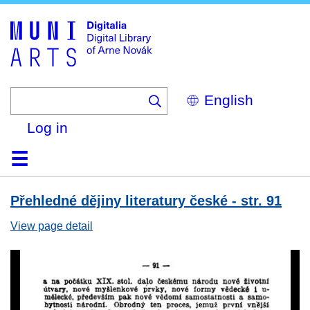
Skip
to
main
content
Select
your
language
Log in
Home
Browse
Search
About
Help
Contact
Digitalia
Přehledné dějiny literatury české - str. 91
View page detail