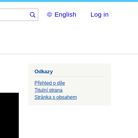
Select
Log in
your
language
Odkazy
Přehled o díle
Titulní strana
Stránka s obsahem