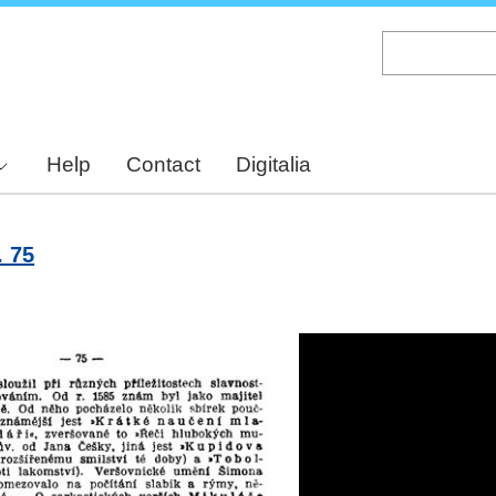
Skip
to
main
content
Help
Contact
Digitalia
. 75